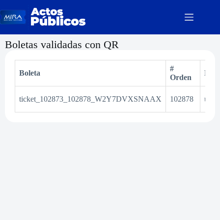
Boletas validadas con QR
#
Boleta
Esta
Orden
ticket_102873_102878_W2Y7DVXSNAAX
102878
utili