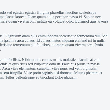
odo sed egestas egestas fringilla phasellus faucibus scelerisque
tpat lacus laoreet. Diam quam nulla porttitor massa id. Sapien nec
rnare quam viverra orci sagittis eu volutpat odio. Euismod quis viverra
nisl. Dignissim diam quis enim lobortis scelerisque fermentum dui. Sed
la ipsum a arcu cursus. Id cursus metus aliquam eleifend mi in nulla
elerisque fermentum dui faucibus in ornare quam viverra orci. Proin
.
im facilisis. Nibh mauris cursus mattis molestie a iaculis at erat
cinia at quis risus sed vulputate odio ut. Faucibus purus in massa
t. Arcu vitae elementum curabitur vitae nunc sed velit dignissim
sem fringilla. Vitae proin sagittis nisl rhoncus. Mauris pharetra et
in. Tellus pellentesque eu tincidunt tortor aliquam.