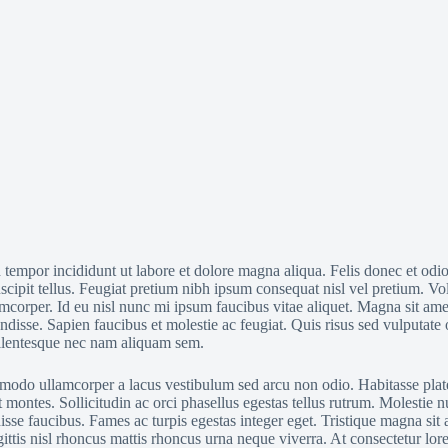
d tempor incididunt ut labore et dolore magna aliqua. Felis donec et od
cipit tellus. Feugiat pretium nibh ipsum consequat nisl vel pretium. Vo
amcorper. Id eu nisl nunc mi ipsum faucibus vitae aliquet. Magna sit amet
endisse. Sapien faucibus et molestie ac feugiat. Quis risus sed vulputat
ellentesque nec nam aliquam sem.
ommodo ullamcorper a lacus vestibulum sed arcu non odio. Habitasse plat
ent montes. Sollicitudin ac orci phasellus egestas tellus rutrum. Molest
faucibus. Fames ac turpis egestas integer eget. Tristique magna sit ame
gittis nisl rhoncus mattis rhoncus urna neque viverra. At consectetur lo