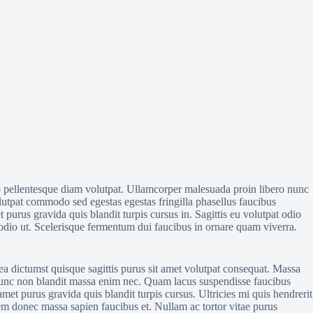
io pellentesque diam volutpat. Ullamcorper malesuada proin libero nunc
lutpat commodo sed egestas egestas fringilla phasellus faucibus
 purus gravida quis blandit turpis cursus in. Sagittis eu volutpat odio
e odio ut. Scelerisque fermentum dui faucibus in ornare quam viverra.
ea dictumst quisque sagittis purus sit amet volutpat consequat. Massa
ie nunc non blandit massa enim nec. Quam lacus suspendisse faucibus
t purus gravida quis blandit turpis cursus. Ultricies mi quis hendrerit
rem donec massa sapien faucibus et. Nullam ac tortor vitae purus