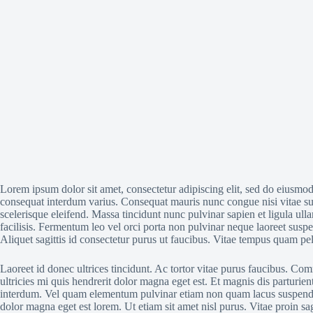
Lorem ipsum dolor sit amet, consectetur adipiscing elit, sed do eiusmo
consequat interdum varius. Consequat mauris nunc congue nisi vitae sus
scelerisque eleifend. Massa tincidunt nunc pulvinar sapien et ligula ull
facilisis. Fermentum leo vel orci porta non pulvinar neque laoreet susp
Aliquet sagittis id consectetur purus ut faucibus. Vitae tempus quam p
Laoreet id donec ultrices tincidunt. Ac tortor vitae purus faucibus. C
ultricies mi quis hendrerit dolor magna eget est. Et magnis dis parturi
interdum. Vel quam elementum pulvinar etiam non quam lacus suspendisse 
dolor magna eget est lorem. Ut etiam sit amet nisl purus. Vitae proin sa