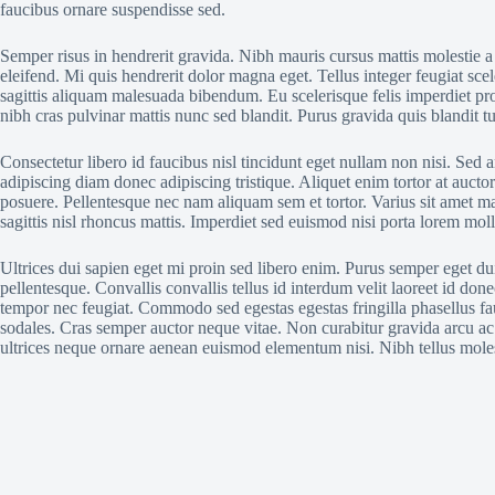
faucibus ornare suspendisse sed.
Semper risus in hendrerit gravida. Nibh mauris cursus mattis molestie a 
eleifend. Mi quis hendrerit dolor magna eget. Tellus integer feugiat sc
sagittis aliquam malesuada bibendum. Eu scelerisque felis imperdiet pro
nibh cras pulvinar mattis nunc sed blandit. Purus gravida quis blandit tu
Consectetur libero id faucibus nisl tincidunt eget nullam non nisi. Sed
adipiscing diam donec adipiscing tristique. Aliquet enim tortor at auct
posuere. Pellentesque nec nam aliquam sem et tortor. Varius sit amet ma
sagittis nisl rhoncus mattis. Imperdiet sed euismod nisi porta lorem mol
Ultrices dui sapien eget mi proin sed libero enim. Purus semper eget du
pellentesque. Convallis convallis tellus id interdum velit laoreet id do
tempor nec feugiat. Commodo sed egestas egestas fringilla phasellus fau
sodales. Cras semper auctor neque vitae. Non curabitur gravida arcu ac t
ultrices neque ornare aenean euismod elementum nisi. Nibh tellus molestie