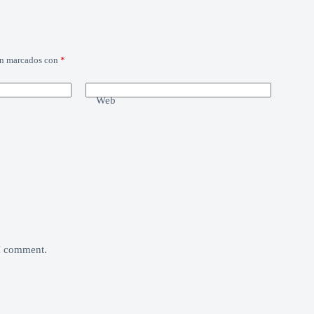
án marcados con
*
Web
 I comment.