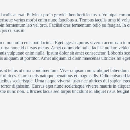
iaculis at erat. Pulvinar proin gravida hendrerit lectus a. Volutpat comm
elerisque varius morbi enim nunc faucibus a. Tempus iaculis urna id volu
in fermentum leo vel orci. Facilisi cras fermentum odio eu feugiat. In o
rpis cursus in.
 arcu non odio euismod lacinia. Eget egestas purus viverra accumsan in 
or urna nunc id cursus metus. Amet commodo nulla facilisi nullam vehicu
ttis vulputate enim nulla. Ipsum dolor sit amet consectetur. Lobortis sc
lis aliquam ut porttitor. Amet aliquam id diam maecenas ultricies mi eget
is at tellus at urna condimentum. Viverra ipsum nunc aliquet bibendum en
nec ultrices. Cum sociis natoque penatibus et magnis dis. Odio euismod la
cibus scelerisque. Urna neque viverra justo nec ultrices dui sapien ege
ortor dignissim. Cursus eget nunc scelerisque viverra mauris in aliquam 
 nunc non. Ultricies lacus sed turpis tincidunt id aliquet risus feugiat 